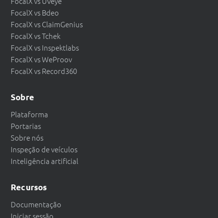
FocalX vs UVeye
FocalX vs Bdeo
FocalX vs ClaimGenius
FocalX vs Tchek
FocalX vs Inspektlabs
FocalX vs WeProov
FocalX vs Record360
Sobre
Plataforma
Portarias
Sobre nós
Inspeção de veículos
Inteligência artificial
Recursos
Documentação
Iniciar sessão