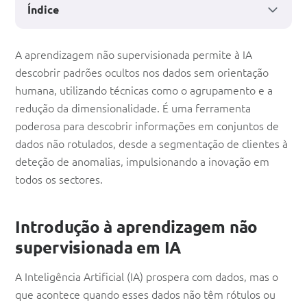
Índice
Aprendizagem
A aprendizagem não supervisionada permite à IA
descobrir padrões ocultos nos dados sem orientação
não
humana, utilizando técnicas como o agrupamento e a
supervisionada:
redução da dimensionalidade. É uma ferramenta
Como
poderosa para descobrir informações em conjuntos de
dados não rotulados, desde a segmentação de clientes à
a
deteção de anomalias, impulsionando a inovação em
IA
todos os sectores.
encontra
padrões
Introdução à aprendizagem não
ocultos
supervisionada em IA
A Inteligência Artificial (IA) prospera com dados, mas o
que acontece quando esses dados não têm rótulos ou