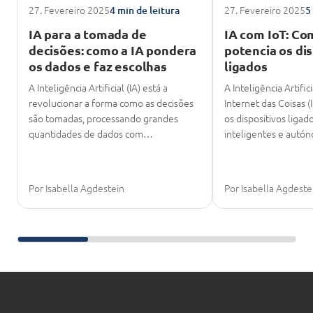
27. Fevereiro 2025
27. Fevereiro 2025
4 min de leitura
5
IA para a tomada de
IA com IoT: Co
decisões: como a IA pondera
potencia os di
os dados e faz escolhas
ligados
A Inteligência Artificial (IA) está a
A Inteligência Artific
revolucionar a forma como as decisões
Internet das Coisas 
são tomadas, processando grandes
os dispositivos liga
quantidades de dados com…
inteligentes e aut
Por Isabella Agdestein
Por Isabella Agdeste
Deslize para continuar a leitura