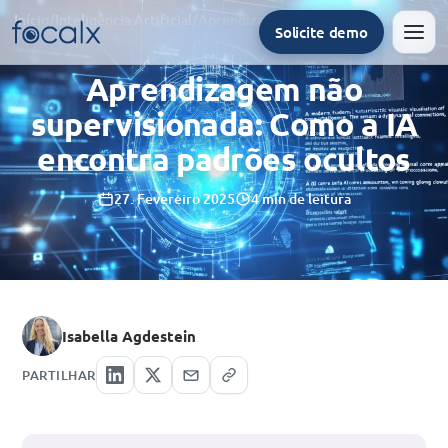
Início
/
Inteligência Artificial
/
Aprendizagem não supervisionada: Como a IA encontra padrões ocultos
Solicite demo
Men
Aprendizagem não
supervisionada: Como a IA
encontra padrões ocultos
27. Fevereiro 2025
4 min de leitura
Isabella Agdestein
PARTILHAR