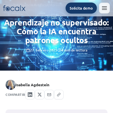
Inicio
/
Inteligencia Artificial
/
Aprendizaje no supervisado: Cómo la IA encuentra patrones ocultos
Solicita demo
Men
Aprendizaje no supervisado:
Cómo la IA encuentra
patrones ocultos
27. febrero 2025
4 min de lectura
Isabella Agdestein
COMPARTIR