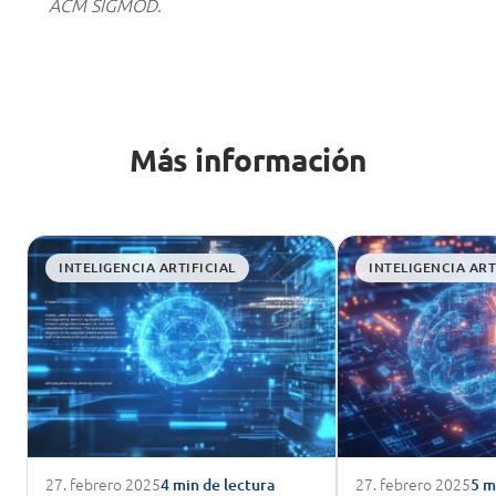
ACM SIGMOD
.
Más información
INTELIGENCIA ARTIFICIAL
INTELIGENCIA ART
27. febrero 2025
27. febrero 2025
4 min de lectura
5 m