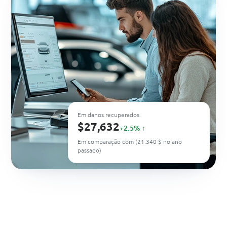
Em danos recuperados
$27,632
+2.5% ↑
Em comparação com (21.340 $ no ano
passado)