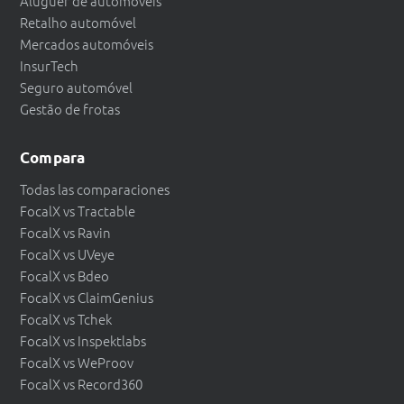
Aluguer de automóveis
Retalho automóvel
Mercados automóveis
InsurTech
Seguro automóvel
Gestão de frotas
Compara
Todas las comparaciones
FocalX vs Tractable
FocalX vs Ravin
FocalX vs UVeye
FocalX vs Bdeo
FocalX vs ClaimGenius
FocalX vs Tchek
FocalX vs Inspektlabs
FocalX vs WeProov
FocalX vs Record360