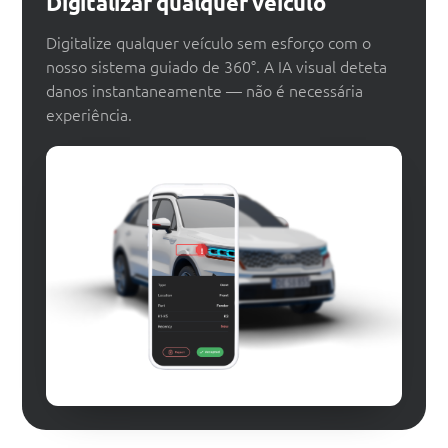
Digitalizar qualquer veículo
Digitalize qualquer veículo sem esforço com o
nosso sistema guiado de 360°. A IA visual deteta
danos instantaneamente — não é necessária
experiência.