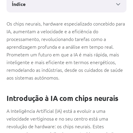
Índice
IA
Os chips neurais, hardware especializado concebido para
IA, aumentam a velocidade e a eficiência do
com
processamento, revolucionando tarefas como a
chips
aprendizagem profunda e a análise em tempo real.
neurais:
Prometem um futuro em que a IA é mais rápida, mais
inteligente e mais eficiente em termos energéticos,
O
remodelando as indústrias, desde os cuidados de saúde
futuro
aos sistemas autónomos.
do
processamento
Introdução à IA com chips neurais
de
A Inteligência Artificial (IA) está a evoluir a uma
IA
velocidade vertiginosa e no seu centro está uma
revolução de hardware: os chips neurais. Estes