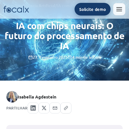
Início
/
Inteligência Artificial
/
IA com chips neurais: O futuro do processamento de IA
Solicite demo
Men
IA com chips neurais: O
futuro do processamento de
IA
27. Fevereiro 2025
4 min de leitura
Isabella Agdestein
PARTILHAR