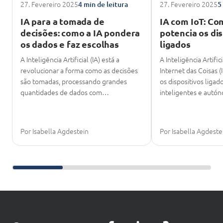
27. Fevereiro 2025
27. Fevereiro 2025
4 min de leitura
5
IA para a tomada de
IA com IoT: Co
decisões: como a IA pondera
potencia os di
os dados e faz escolhas
ligados
A Inteligência Artificial (IA) está a
A Inteligência Artific
revolucionar a forma como as decisões
Internet das Coisas 
são tomadas, processando grandes
os dispositivos liga
quantidades de dados com…
inteligentes e aut
Por Isabella Agdestein
Por Isabella Agdeste
Deslize para continuar a leitura