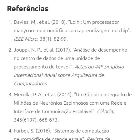
Referências
Davies, M., et al. (2018). "Loihi: Um processador
manycore neuromórfico com aprendizagem no chip".
IEEE Micro
, 38(1), 82-99.
Jouppi, N. P., et al. (2017). "Análise de desempenho
no centro de dados de uma unidade de
processamento de tensor".
Actas do 44º Simpósio
Internacional Anual sobre Arquitetura de
Computadores
.
Merolla, P. A., et al. (2014). "Um Circuito Integrado de
Milhões de Neurónios Espinhosos com uma Rede e
Interface de Comunicação Escalável".
Ciência
,
345(6197), 668-673.
Furber, S. (2016). "Sistemas de computação
neuromórfica de grande escala".
Revista de