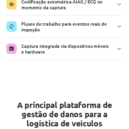
Codificação automática AIAG / ECG no
momento da captura
Fluxos de trabalho para eventos reais de
inspeção
Captura integrada via dispositivos móveis
734%
e hardware
Conformidade AIAG mais
precisa
A principal plataforma de
gestão de danos para a
logística de veículos