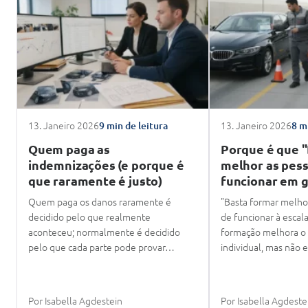
13. Janeiro 2026
13. Janeiro 2026
9 min de leitura
8 m
Quem paga as
Porque é que 
indemnizações (e porque é
melhor as pess
que raramente é justo)
funcionar em g
Quem paga os danos raramente é
"Basta formar melhor
decidido pelo que realmente
de funcionar à escal
aconteceu; normalmente é decidido
formação melhora 
pelo que cada parte pode provar…
individual, mas não
Por Isabella Agdestein
Por Isabella Agdeste