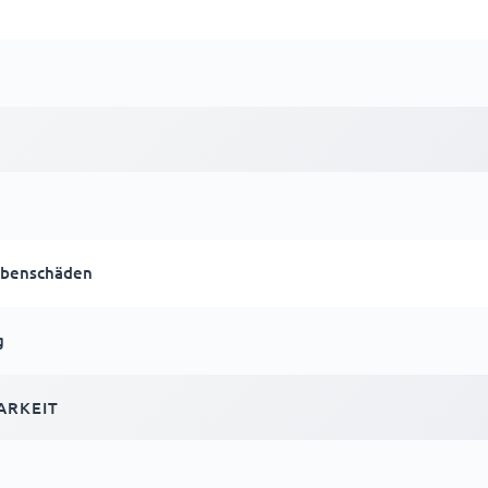
ibenschäden
g
ARKEIT