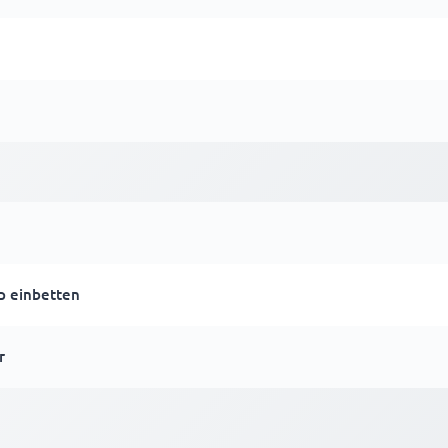
p einbetten
r