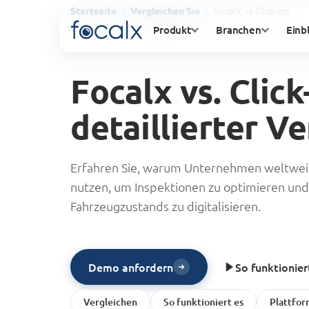
FocalX vs Click-Ins
Startseite
Vergleichen Sie
Produkt
Branchen
Einb
Focalx vs. Click
detaillierter Ve
Erfahren Sie, warum Unternehmen weltweit
nutzen, um Inspektionen zu optimieren und
Fahrzeugzustands zu digitalisieren.
So funktionier
Demo anfordern
Vergleichen
So funktioniert es
Plattfor