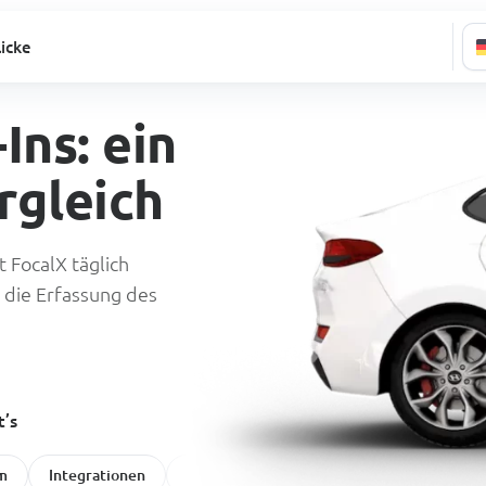
licke
-Ins: ein
rgleich
 FocalX täglich
 die Erfassung des
t’s
m
Integrationen
Rezensionen