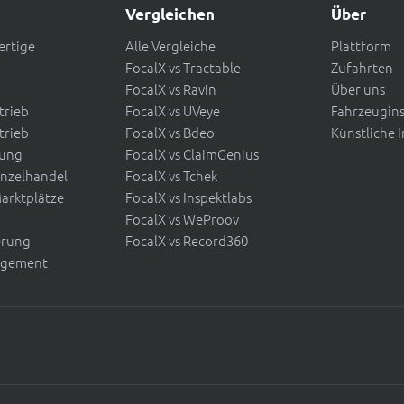
Vergleichen
Über
fertige
Alle Vergleiche
Plattform
FocalX vs Tractable
Zufahrten
FocalX vs Ravin
Über uns
trieb
FocalX vs UVeye
Fahrzeugin
trieb
FocalX vs Bdeo
Künstliche I
tung
FocalX vs ClaimGenius
inzelhandel
FocalX vs Tchek
arktplätze
FocalX vs Inspektlabs
FocalX vs WeProov
erung
FocalX vs Record360
agement