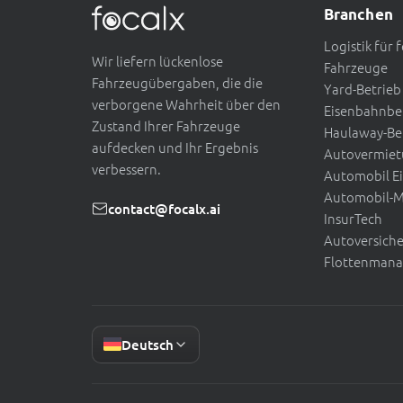
Branchen
Logistik für 
Wir liefern lückenlose
Fahrzeuge
Fahrzeugübergaben, die die
Yard-Betrieb
verborgene Wahrheit über den
Eisenbahnbe
Zustand Ihrer Fahrzeuge
Haulaway-Be
aufdecken und Ihr Ergebnis
Autovermie
verbessern.
Automobil E
Automobil-M
contact@focalx.ai
InsurTech
Autoversich
Flottenman
Deutsch