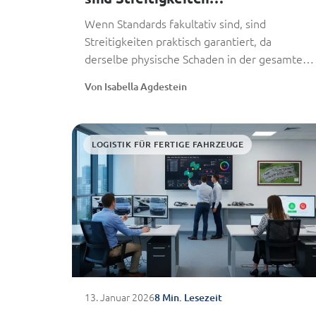
vorprogrammiert
Wenn Standards fakultativ sind, sind
Streitigkeiten praktisch garantiert, da
derselbe physische Schaden in der gesamten
Übergabekette auf unterschiedliche Weise
Von Isabella Agdestein
beschrieben,...
LOGISTIK FÜR FERTIGE FAHRZEUGE
13. Januar 2026
8 Min. Lesezeit