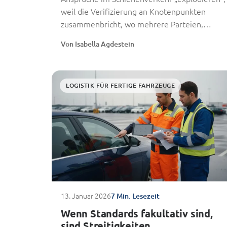
weil die Verifizierung an Knotenpunkten
zusammenbricht, wo mehrere Parteien,
Arbeitsabläufe und Inspektionsstandards
Von Isabella Agdestein
aufeinandertreffen. In der
Fertigfahrzeuglogistik...
LOGISTIK FÜR FERTIGE FAHRZEUGE
13. Januar 2026
7 Min. Lesezeit
Wenn Standards fakultativ sind,
sind Streitigkeiten