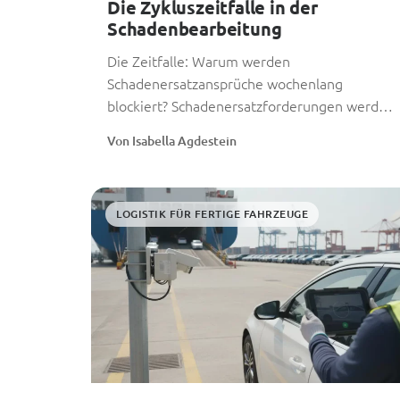
Die Zykluszeitfalle in der
Schadenbearbeitung
Die Zeitfalle: Warum werden
Schadenersatzansprüche wochenlang
blockiert? Schadenersatzforderungen werden
wochenlang verschleppt, weil die zugrunde
Von Isabella Agdestein
liegenden Beweise und die
Schadenskodierung bei...
LOGISTIK FÜR FERTIGE FAHRZEUGE