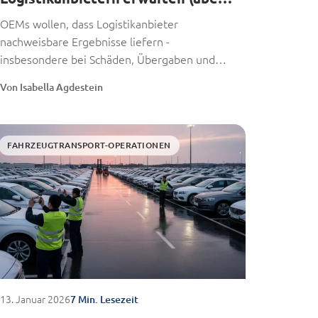
selten laut sagen)
OEMs wollen, dass Logistikanbieter
nachweisbare Ergebnisse liefern -
insbesondere bei Schäden, Übergaben und
Reklamationen - und nicht nur gut
Von Isabella Agdestein
geschriebene...
FAHRZEUGTRANSPORT-OPERATIONEN
13. Januar 2026
7 Min. Lesezeit