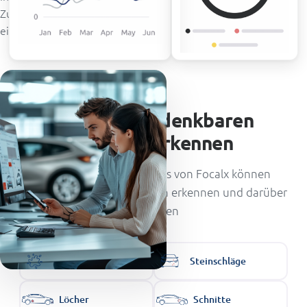
Zustandsdaten. Integrieren Sie sie, um sie direkt in Ihren
eigenen Systemen anzuzeigen.
KI kann alle denkbaren
Schäden erkennen
Die angewandten KI-Tools von Focalx können
verschiedene Schadensarten erkennen und darüber
berichten
Flecken
Steinschläge
Löcher
Schnitte