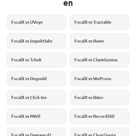
en
FocalX vs UVeye
FocalX vs Tractable
FocalX vs Inspektlabs
FocalX vs Ravin
FocalX vs Tchek
FocalX vs ClaimGenius
FocalX vs Degould
FocalX vs WeProov
FocalX vs Click-Ins
FocalX vs Bdeo
FocalX vs PAVE
FocalX vs Record360
FocalX vs Damage iD
FocalX vs ClearQuote