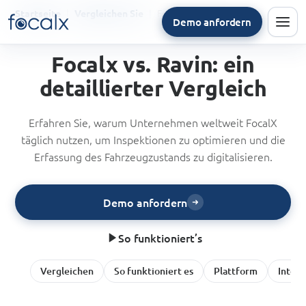
FocalX vs Ravin
Startseite
Vergleichen Sie
Demo anfordern
Men
Focalx vs. Ravin: ein
detaillierter Vergleich
Erfahren Sie, warum Unternehmen weltweit FocalX
täglich nutzen, um Inspektionen zu optimieren und die
Erfassung des Fahrzeugzustands zu digitalisieren.
Demo anfordern
So funktioniert’s
Vergleichen
So funktioniert es
Plattform
Integ