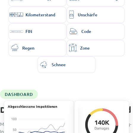
Kilometerstand
Unschärfe
FIN
Code
Regen
Zone
Schnee
DASHBOARD
Abgeschlossene Inspektionen
Dashboards zum Fahrzeugzustand
Mit den Focalx-Dashboards haben Sie Zugriff auf die Fahrzeug-
Inspektionshistorie, einschließlich Schadens- und