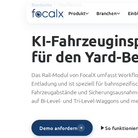
Yard Betrieb
Startseite
Produkt
Branchen
Einb
KI-Fahrzeugins
für den Yard-Be
Das Rail-Modul von FocalX umfasst Workflo
Entladung und ist speziell für bahnspezifis
Fahrzeugabstände und Sicherungsausnahm
auf Bi-Level- und Tri-Level-Waggons und m
So funktionier
Demo anfordern