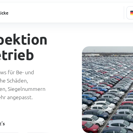
licke
pektion
trieb
ws für Be- und
che Schäden,
en, Siegelnummern
ehr angepasst.
t’s