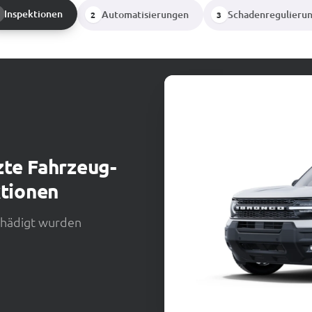
Inspektionen
Automatisierungen
Schadenregulieru
2
3
zte Fahrzeug-
tionen
chädigt wurden