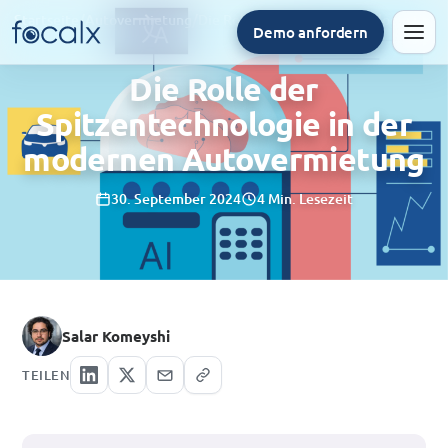
Startseite
/
Autovermietung
/
Die Rolle der Spitzentechnologie in der modernen Autovermietung
Demo anfordern
Men
Die Rolle der
Spitzentechnologie in der
modernen Autovermietung
30. September 2024
4 Min. Lesezeit
Salar Komeyshi
TEILEN