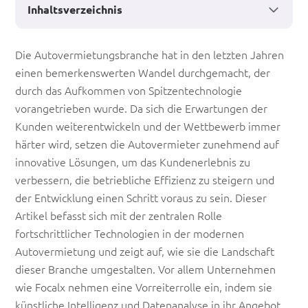
Inhaltsverzeichnis
Die
Die Autovermietungsbranche hat in den letzten Jahren
einen bemerkenswerten Wandel durchgemacht, der
Rolle
durch das Aufkommen von Spitzentechnologie
der
vorangetrieben wurde. Da sich die Erwartungen der
Spitzentechnologie
Kunden weiterentwickeln und der Wettbewerb immer
härter wird, setzen die Autovermieter zunehmend auf
in
innovative Lösungen, um das Kundenerlebnis zu
der
verbessern, die betriebliche Effizienz zu steigern und
modernen
der Entwicklung einen Schritt voraus zu sein. Dieser
Artikel befasst sich mit der zentralen Rolle
Autovermietung
fortschrittlicher Technologien in der modernen
Autovermietung und zeigt auf, wie sie die Landschaft
dieser Branche umgestalten. Vor allem Unternehmen
wie Focalx nehmen eine Vorreiterrolle ein, indem sie
künstliche Intelligenz und Datenanalyse in ihr Angebot