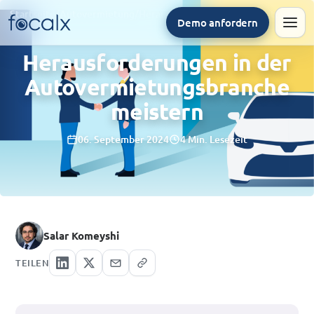
Startseite
/
Autovermietung
/
Herausforderungen in der Autovermietungsbranche meistern
Demo anfordern
Men
Herausforderungen in der
Autovermietungsbranche
meistern
06. September 2024
4 Min. Lesezeit
Salar Komeyshi
TEILEN