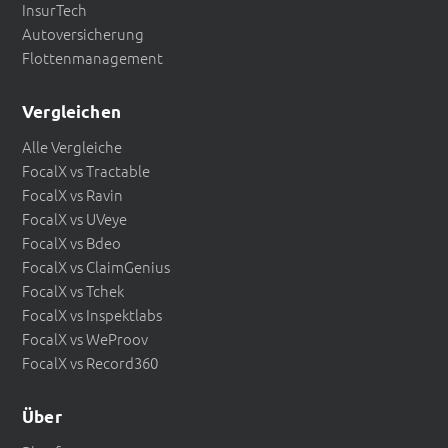
InsurTech
Autoversicherung
Flottenmanagement
Vergleichen
Alle Vergleiche
FocalX vs Tractable
FocalX vs Ravin
FocalX vs UVeye
FocalX vs Bdeo
FocalX vs ClaimGenius
FocalX vs Tchek
FocalX vs Inspektlabs
FocalX vs WeProov
FocalX vs Record360
Über