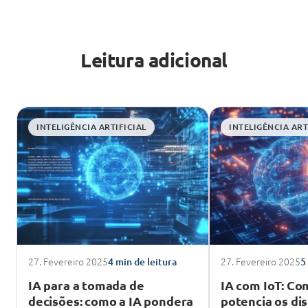
Leitura adicional
INTELIGÊNCIA ARTIFICIAL
INTELIGÊNCIA ART
27. Fevereiro 2025
27. Fevereiro 2025
4 min de leitura
5
IA para a tomada de
IA com IoT: Co
decisões: como a IA pondera
potencia os di