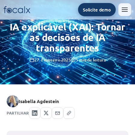
Início
/
Inteligência Artificial
/
IA explicável (XAI): Tornar as decisões de IA transparentes
Solicite demo
Men
IA explicável (XAI): Tornar
as decisões de IA
transparentes
27. Fevereiro 2025
5 min de leitura
Isabella Agdestein
PARTILHAR