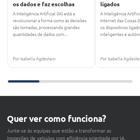
os dados e faz escolhas
ligados
A Inteligência Artificial (IA) está a
A Inteligência Artific
revolucionar a forma como as decisões
Internet das Coisas 
são tomadas, processando grandes
os dispositivos liga
quantidades de dados com…
inteligentes e aut
Por Isabella Agdestein
Por Isabella Agdeste
Deslize para continuar a leitura
Quer ver como funciona?
Junte-se às equipas que estão a transformar as
inspeções de veículos com eficiência orientada por IA.