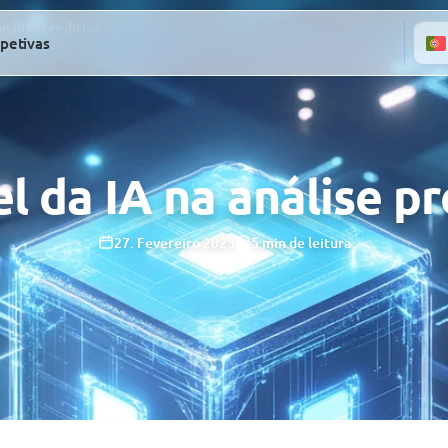
análise preditiva
petivas
l da IA na análise pr
27. Fevereiro 2025
5 min de leitura