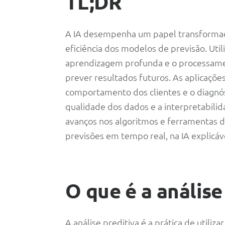
TL;DR
preditiva
A IA desempenha um papel transformador
eficiência dos modelos de previsão. Uti
aprendizagem profunda e o processamen
prever resultados futuros. As aplicaçõe
comportamento dos clientes e o diagnós
qualidade dos dados e a interpretabilid
avanços nos algoritmos e ferramentas de 
previsões em tempo real, na IA explicáve
O que é a análise
A análise preditiva é a prática de utiliza