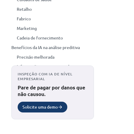
Retalho
Fabrico
Marketing
Cadeia de fornecimento
Benefícios da IA na análise preditiva
Precisão melhorada
Informações em tempo real
INSPEÇÃO COM IA DE NÍVEL
Automação
EMPRESARIAL
Escalabilidade
Pare de pagar por danos que
não causou.
Desafios da análise preditiva baseada em
IA
Solicite uma demo
Qualidade dos dados
Interpretabilidade do modelo
Preconceito e equidade