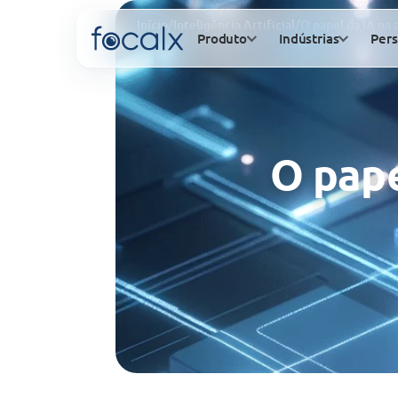
Início
/
Inteligência Artificial
/
O papel da IA na 
Produto
Indústrias
Pers
O pape