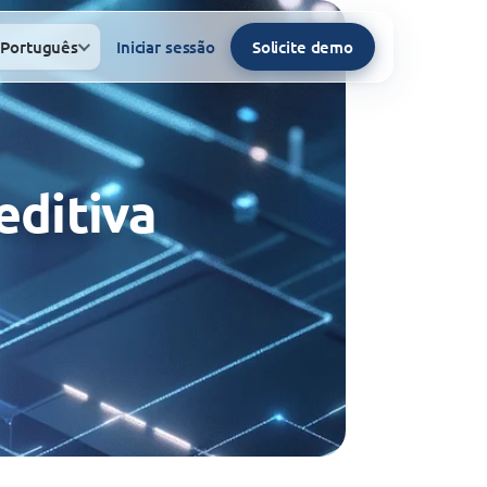
Português
Iniciar sessão
Solicite demo
editiva