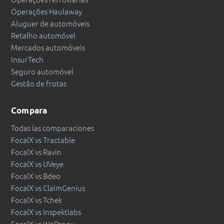
Operações Haulaway
Aluguer de automóveis
Retalho automóvel
Mercados automóveis
InsurTech
Seguro automóvel
Gestão de frotas
Compara
Todas las comparaciones
FocalX vs Tractable
FocalX vs Ravin
FocalX vs UVeye
FocalX vs Bdeo
FocalX vs ClaimGenius
FocalX vs Tchek
FocalX vs Inspektlabs
FocalX vs WeProov