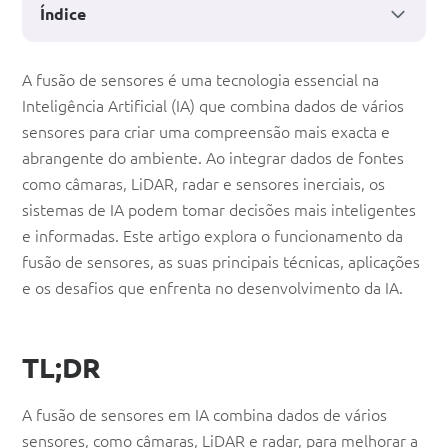
Índice
Fusão
A fusão de sensores é uma tecnologia essencial na
Inteligência Artificial (IA) que combina dados de vários
de
sensores para criar uma compreensão mais exacta e
sensores
abrangente do ambiente. Ao integrar dados de fontes
em
como câmaras, LiDAR, radar e sensores inerciais, os
sistemas de IA podem tomar decisões mais inteligentes
IA:
e informadas. Este artigo explora o funcionamento da
fundir
fusão de sensores, as suas principais técnicas, aplicações
dados
e os desafios que enfrenta no desenvolvimento da IA.
para
decisões
TL;DR
mais
A fusão de sensores em IA combina dados de vários
inteligentes
sensores, como câmaras, LiDAR e radar, para melhorar a