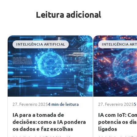
Leitura adicional
INTELIGÊNCIA ARTIFICIAL
INTELIGÊNCIA ART
27. Fevereiro 2025
27. Fevereiro 2025
4 min de leitura
5
IA para a tomada de
IA com IoT: Co
decisões: como a IA pondera
potencia os di
os dados e faz escolhas
ligados