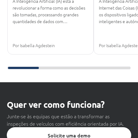
A Inteligência Artificial (IA) está a
A Inteligência Artific
revolucionar a forma como as decisões
Internet das Coisas 
são tomadas, processando grandes
os dispositivos liga
quantidades de dados com…
inteligentes e aut
Por Isabella Agdestein
Por Isabella Agdeste
Deslize para continuar a leitura
Quer ver como funciona?
Junte-se às equipas que estão a transformar as
inspeções de veículos com eficiência orientada por IA.
Solicite uma demo