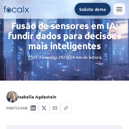
Início
/
Inteligência Artificial
/
Fusão de sensores em IA: fundir dados para decisões mais inteligentes
Solicite demo
Men
Fusão de sensores em IA:
fundir dados para decisões
mais inteligentes
27. Fevereiro 2025
4 min de leitura
Isabella Agdestein
PARTILHAR