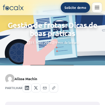
Início
/
Gestão de frotas
/
Gestão de frotas: Dicas de boas práticas
Solicite demo
Men
Gestão de frotas: Dicas de
boas práticas
31. Maio 2024
9 min de leitura
Alissa Machin
PARTILHAR