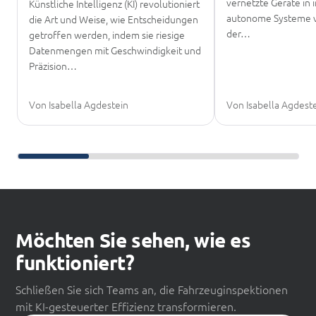
vernetzte Geräte in i
Künstliche Intelligenz (KI) revolutioniert
autonome Systeme v
die Art und Weise, wie Entscheidungen
der…
getroffen werden, indem sie riesige
Datenmengen mit Geschwindigkeit und
Präzision…
Von Isabella Agdestein
Von Isabella Agdest
Weiter scrollen zum Weiterlesen
Möchten Sie sehen, wie es
funktioniert?
Schließen Sie sich Teams an, die Fahrzeuginspektionen
mit KI-gesteuerter Effizienz transformieren.