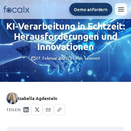
Startseite
/
Künstliche Intelligenz
/
KI-Verarbeitung in Echtzeit: Herausforderungen und Innovationen
Demo anfordern
Men
KI-Verarbeitung in Echtzeit:
Herausforderungen und
Innovationen
27. Februar 2025
5 Min. Lesezeit
Isabella Agdestein
TEILEN