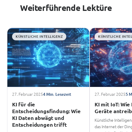
Weiterführende Lektüre
KÜNSTLICHE INTELLIGENZ
KÜNSTLICHE INTE
27. Februar 2025
27. Februar 2025
4 Min. Lesezeit
5 M
KI für die
KI mit IoT: Wie
Entscheidungsfindung: Wie
Geräte antreib
KI Daten abwägt und
Künstliche Intelligen
Entscheidungen trifft
das Internet der Ding