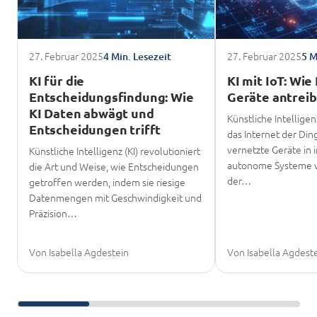
27. Februar 2025
27. Februar 2025
4 Min. Lesezeit
5 M
KI für die
KI mit IoT: Wie
Entscheidungsfindung: Wie
Geräte antreib
KI Daten abwägt und
Künstliche Intelligen
Entscheidungen trifft
das Internet der Ding
vernetzte Geräte in i
Künstliche Intelligenz (KI) revolutioniert
autonome Systeme v
die Art und Weise, wie Entscheidungen
der…
getroffen werden, indem sie riesige
Datenmengen mit Geschwindigkeit und
Präzision…
Von Isabella Agdestein
Von Isabella Agdest
Weiter scrollen zum Weiterlesen