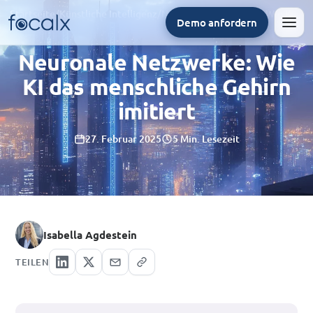
Startseite
/
Künstliche Intelligenz
/
Neuronale Netzwerke: Wie KI das menschliche Gehirn imitiert
Demo anfordern
Men
Neuronale Netzwerke: Wie
KI das menschliche Gehirn
imitiert
27. Februar 2025
5 Min. Lesezeit
Isabella Agdestein
TEILEN