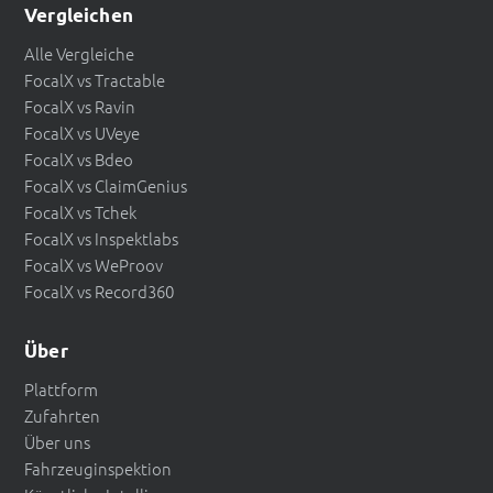
Vergleichen
Alle Vergleiche
FocalX vs Tractable
FocalX vs Ravin
FocalX vs UVeye
FocalX vs Bdeo
FocalX vs ClaimGenius
FocalX vs Tchek
FocalX vs Inspektlabs
FocalX vs WeProov
FocalX vs Record360
Über
Plattform
Zufahrten
Über uns
Fahrzeuginspektion