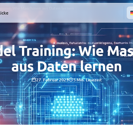
aining: Wie Maschinen aus Daten lernen
licke
el Training: Wie Ma
aus Daten lernen
27. Februar 2025
5 Min. Lesezeit