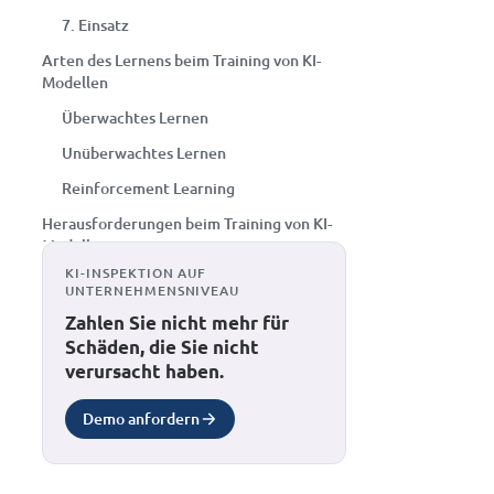
7. Einsatz
Arten des Lernens beim Training von KI-
Modellen
Überwachtes Lernen
Unüberwachtes Lernen
Reinforcement Learning
Herausforderungen beim Training von KI-
Modellen
KI-INSPEKTION AUF
Datenqualität
UNTERNEHMENSNIVEAU
Rechnerische Kosten
Zahlen Sie nicht mehr für
Schäden, die Sie nicht
Overfitting
verursacht haben.
Voreingenommenheit und Fairness
Demo anfordern
Skalierbarkeit
Die Zukunft der KI-Modellschulung
Automatisiertes maschinelles Lernen