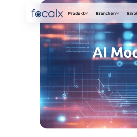
Startseite
/
Künstliche Intelligenz
/
AI Model Tr
Produkt
Branchen
Einb
AI Mod