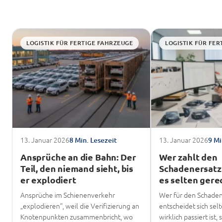
LOGISTIK FÜR FERTIGE FAHRZEUGE
LOGISTIK FÜR FER
13. Januar 2026
13. Januar 2026
8 Min. Lesezeit
9 Mi
Ansprüche an die Bahn: Der
Wer zahlt den
Teil, den niemand sieht, bis
Schadenersatz
er explodiert
es selten gerec
Ansprüche im Schienenverkehr
Wer für den Schade
„explodieren“, weil die Verifizierung an
entscheidet sich sel
Knotenpunkten zusammenbricht, wo
wirklich passiert ist,