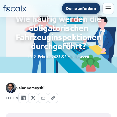
Startseite
/
Fahrzeuginspektion
/
Wie häufig werden die obligatorischen Fahrzeuginspektionen durchgeführt?
Demo anfordern
Men
Wie häufig werden die
obligatorischen
Fahrzeuginspektionen
durchgeführt?
12. Februar 2025
5 Min. Lesezeit
Salar Komeyshi
TEILEN