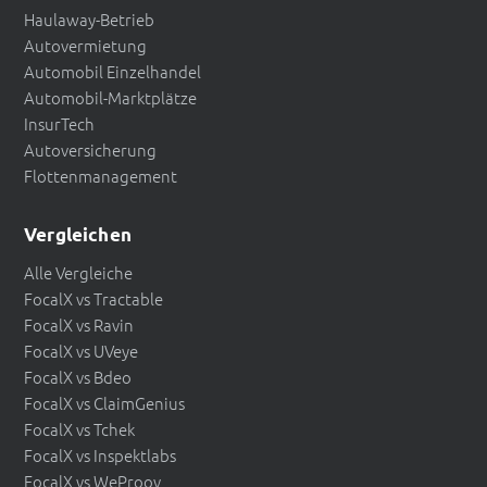
Haulaway-Betrieb
Autovermietung
Automobil Einzelhandel
Automobil-Marktplätze
InsurTech
Autoversicherung
Flottenmanagement
Vergleichen
Alle Vergleiche
FocalX vs Tractable
FocalX vs Ravin
FocalX vs UVeye
FocalX vs Bdeo
FocalX vs ClaimGenius
FocalX vs Tchek
FocalX vs Inspektlabs
FocalX vs WeProov