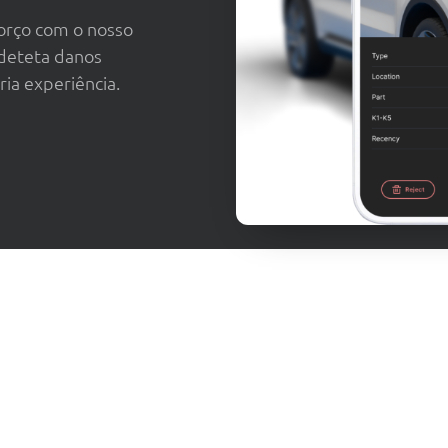
forço com o nosso
 deteta danos
ia experiência.