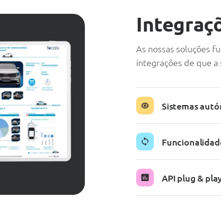
Integraç
As nossas soluções f
integrações de que a 
Sistemas aut
Funcionalidad
API plug & pla