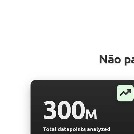
Não p
300
M
Total datapoints analyzed