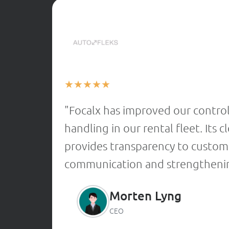
★
★
★
★
★
"Focalx has improved our contro
handling in our rental fleet. Its
provides transparency to custome
communication and strengthenin
Morten Lyng
CEO