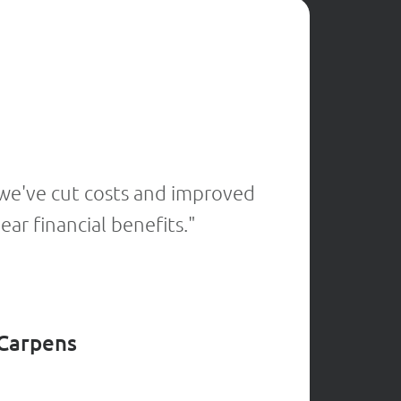
★
★
★
★
 we've cut costs and improved
"Thanks 
ar financial benefits."
by catc
 Carpens