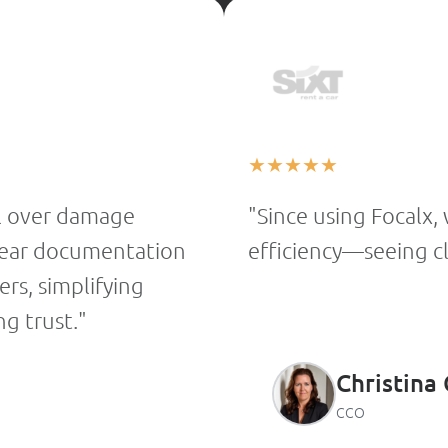
★
★
★
★
★
l over damage
"Since using Focalx,
 clear documentation
efficiency—seeing cle
rs, simplifying
g trust."
Christina
CCO