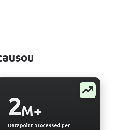
causou
2
M+
Datapoint processed per