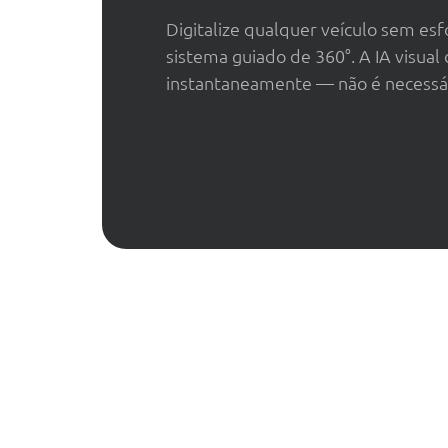
Digitalize qualquer veículo sem es
sistema guiado de 360°. A IA visual
instantaneamente — não é necessár