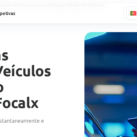
ecções de Veículos com a Aplicação Inteligente da Focalx
petivas
as
Veículos
o
Focalx
instantaneamente e