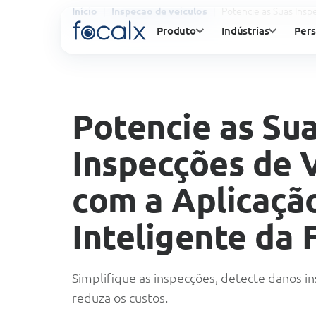
Potencie as Suas Insp
Início
Inspecao de veiculos
Produto
Indústrias
Pers
Potencie as Su
Inspecções de 
com a Aplicaçã
Inteligente da 
Simplifique as inspecções, detecte danos 
reduza os custos.