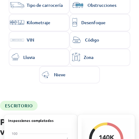
Tipo de carrocería
Obstrucciones
Kilometraje
Desenfoque
VIN
Código
Lluvia
Zona
Nieve
ESCRITORIO
Paneles del estado de los
Inspecciones completadas
vehículos