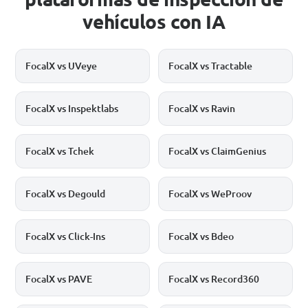
vehículos con IA
FocalX vs UVeye
FocalX vs Tractable
FocalX vs Inspektlabs
FocalX vs Ravin
FocalX vs Tchek
FocalX vs ClaimGenius
FocalX vs Degould
FocalX vs WeProov
FocalX vs Click-Ins
FocalX vs Bdeo
FocalX vs PAVE
FocalX vs Record360