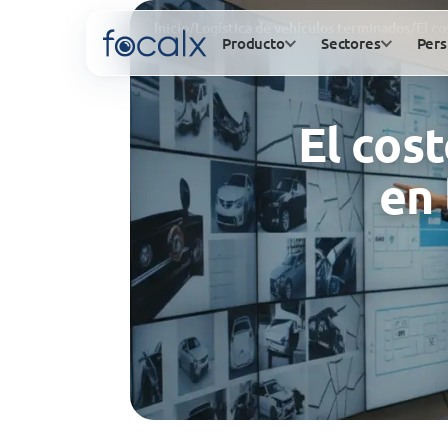
Inicio
/
Logística de vehículos terminados
/
El co
Producto
Sectores
Pers
El cos
en 