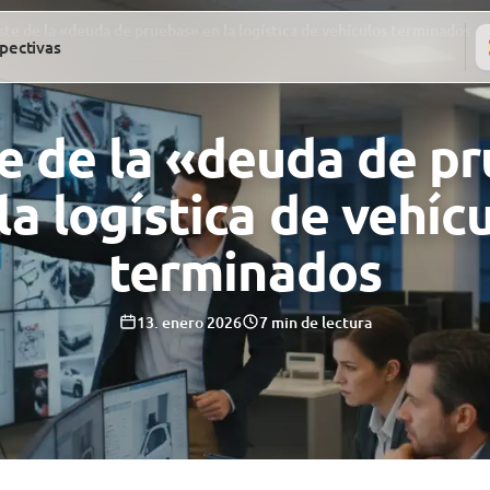
ste de la «deuda de pruebas» en la logística de vehículos terminados
pectivas
te de la «deuda de p
la logística de vehíc
terminados
13. enero 2026
7 min de lectura