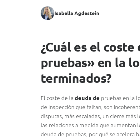
Isabella Agdestein
El
¿Cuál es el coste
coste
pruebas» en la lo
terminados?
de
la
El coste de la
deuda de
pruebas en la lo
«deuda
de inspección que faltan, son incohere
disputas, más escaladas, un cierre más 
de
las relaciones a medida que aumentan lo
deuda de pruebas, por qué se acelera b