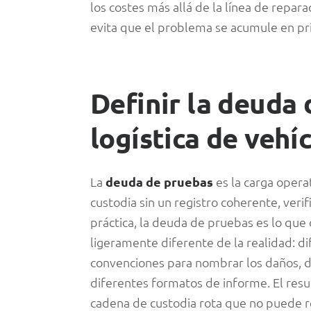
pruebas»
los costes más allá de la línea de repar
evita que el problema se acumule en pr
en
la
Definir la deuda 
logística
logística de vehí
de
vehículos
La
deuda de pruebas
es la carga opera
custodia sin un registro coherente, veri
terminados
práctica, la deuda de pruebas es lo qu
ligeramente diferente de la realidad: di
convenciones para nombrar los daños, di
diferentes formatos de informe. El resul
cadena de custodia rota que no puede 