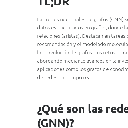
TL;DR
de
las
Las redes neuronales de grafos (GNN) 
datos estructurados en grafos, donde l
conexiones
relaciones (aristas). Destacan en tareas 
recomendación y el modelado molecular.
la convolución de grafos. Los retos como 
abordando mediante avances en la inves
aplicaciones como los grafos de conocim
de redes en tiempo real.
¿Qué son las red
(GNN)?