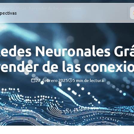
nales Gráficas: Aprender de las conexiones
pectivas
Redes Neuronales Grá
ender de las conexi
27. febrero 2025
5 min de lectura