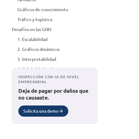
Gráficos de conocimiento
Tráfico y logística
Desafíos en las GNN
1. Escalabilidad
2. Gráficos dinámicos
3. Interpretabilidad
4. Calidad de los datos
INSPECCIÓN CON IA DE NIVEL
5. Generalización
EMPRESARIAL
El futuro de las GNN
Deja de pagar por daños que
no causaste.
1. GNN escalables
2. GNN dinámicas
Solicita una demo
3. GNN explicables
4. Aplicaciones entre dominios
5. Integración con otras técnicas de IA