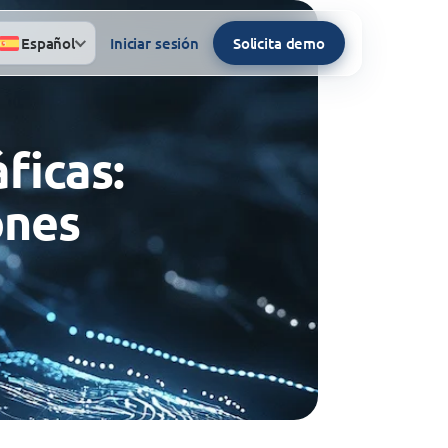
Español
Iniciar sesión
Solicita demo
ficas:
ones