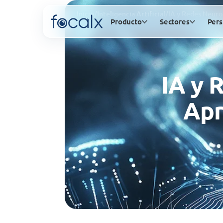
Inicio
/
Inteligencia Artificial
/
IA y Redes Neuro
Producto
Sectores
Pers
IA y 
Apr