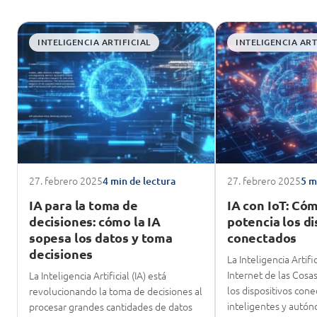
INTELIGENCIA ARTIFICIAL
INTELIGENCIA ART
27. febrero 2025
27. febrero 2025
4 min de lectura
5 m
IA para la toma de
IA con IoT: Cóm
decisiones: cómo la IA
potencia los di
sopesa los datos y toma
conectados
decisiones
La Inteligencia Artific
Internet de las Cosas
La Inteligencia Artificial (IA) está
los dispositivos con
revolucionando la toma de decisiones al
inteligentes y aut
procesar grandes cantidades de datos