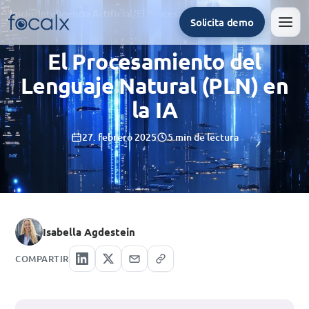
Inicio
/
Inteligencia Artificial
/
El Procesamiento del Lenguaje Natural (PLN) en la IA
Solicita demo
Men
El Procesamiento del
Lenguaje Natural (PLN) en
la IA
27. febrero 2025
5 min de lectura
Isabella Agdestein
COMPARTIR