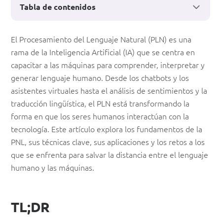
Tabla de contenidos
El
El Procesamiento del Lenguaje Natural (PLN) es una
rama de la Inteligencia Artificial (IA) que se centra en
Procesamiento
capacitar a las máquinas para comprender, interpretar y
del
generar lenguaje humano. Desde los chatbots y los
Lenguaje
asistentes virtuales hasta el análisis de sentimientos y la
traducción lingüística, el PLN está transformando la
Natural
forma en que los seres humanos interactúan con la
(PLN)
tecnología. Este artículo explora los fundamentos de la
en
PNL, sus técnicas clave, sus aplicaciones y los retos a los
que se enfrenta para salvar la distancia entre el lenguaje
la
humano y las máquinas.
IA
TL;DR