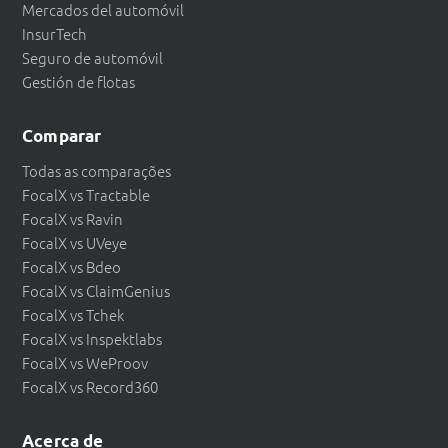
Mercados del automóvil
InsurTech
Seguro de automóvil
Gestión de flotas
Comparar
Todas as comparações
FocalX vs Tractable
FocalX vs Ravin
FocalX vs UVeye
FocalX vs Bdeo
FocalX vs ClaimGenius
FocalX vs Tchek
FocalX vs Inspektlabs
FocalX vs WeProov
FocalX vs Record360
Acerca de