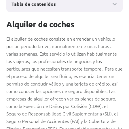
Tabla de contenidos
Guía
Alquiler de coches
definitiva
El alquiler de coches consiste en arrendar un vehículo
del
por un periodo breve, normalmente de unas horas a
alquiler
varias semanas. Este servicio lo utilizan habitualmente
los viajeros, los profesionales de negocios y los
de
particulares que necesitan transporte temporal. Para que
coches:
el proceso de alquiler sea fluido, es esencial tener un
Recuperación
permiso de conducir válido y una tarjeta de crédito, así
como conocer las opciones de seguro disponibles. Las
de
empresas de alquiler ofrecen varios planes de seguro,
daños,
como la Exención de Daños por Colisión (CDW), el
seguros
Seguro de Responsabilidad Civil Suplementaria (SLI), el
Seguro Personal de Accidentes (PAI) y la Cobertura de
y
Efectos Personales (PEC). Es aconsejable comprobar si tu