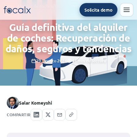
Inicio
/
Alquiler de coches
/
Guía definitiva del alquiler de coches: Recuperación de daños, seguros y tendencias
Solicita demo
Men
Guía definitiva del alquiler
de coches: Recuperación de
daños, seguros y tendencias
29. agosto 2024
41 min de lectura
Salar Komeyshi
COMPARTIR