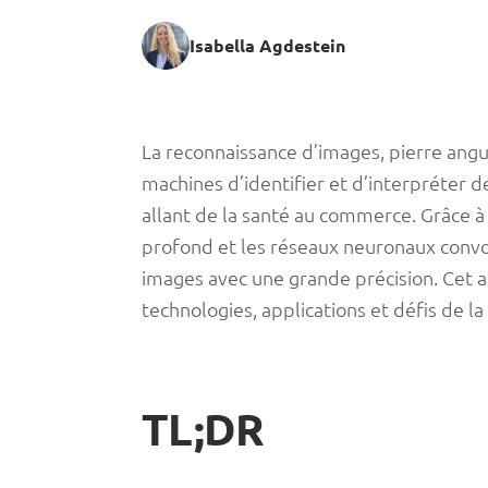
Isabella Agdestein
L’IA
La reconnaissance d’images, pierre angula
machines d’identifier et d’interpréter 
pour
allant de la santé au commerce. Grâce 
profond et les réseaux neuronaux convol
la
images avec une grande précision. Cet ar
technologies, applications et défis de la
reconnaissanc
d’images
TL;DR
: