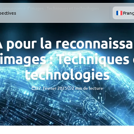
reconnaissance d’images : Techniques et technologies
pectives
Franç
A pour la reconnaiss
’images : Techniques 
technologies
27. février 2025
2 min de lecture