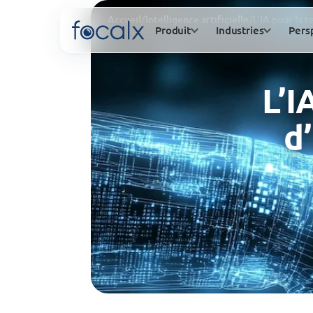
Accueil
/
Intelligence artificielle
/
L’IA pour la 
Produit
Industries
Pers
L’I
d