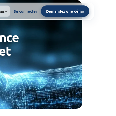
ais
Se connecter
Demandez une démo
ance
et