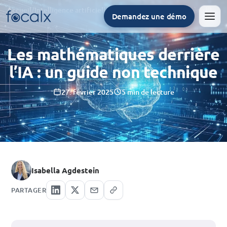
Accueil
/
Intelligence artificielle
/
Les mathématiques derrière l’IA : un guide non technique
Demandez une démo
Men
Les mathématiques derrière
l’IA : un guide non technique
27. février 2025
5 min de lecture
Isabella Agdestein
PARTAGER