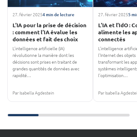
27. février 2025
27. février 2025
4 min de lecture
5 mi
L’IA pour la prise de décision
L’IA et l’IdO :
: comment l’IA évalue les
alimente les a
données et fait des choix
connectés
L’intelligence artificielle (IA)
L’intelligence artific
révolutionne la manière dont les
l’Internet des objets
décisions sont prises en traitant de
transformant les app
grandes quantités de données avec
systèmes intelligen
rapidité…
l’optimisation…
Par Isabella Agdestein
Par Isabella Agdeste
Faire défiler les lectures complémentaires