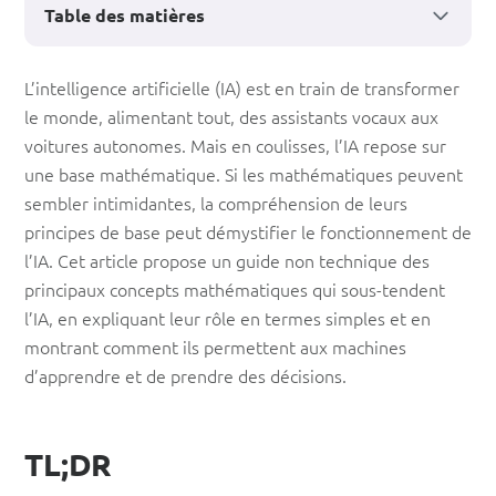
Table des matières
Les
L’intelligence artificielle (IA) est en train de transformer
le monde, alimentant tout, des assistants vocaux aux
mathématiques
voitures autonomes. Mais en coulisses, l’IA repose sur
derrière
une base mathématique. Si les mathématiques peuvent
l’IA
sembler intimidantes, la compréhension de leurs
principes de base peut démystifier le fonctionnement de
:
l’IA. Cet article propose un guide non technique des
un
principaux concepts mathématiques qui sous-tendent
guide
l’IA, en expliquant leur rôle en termes simples et en
montrant comment ils permettent aux machines
non
d’apprendre et de prendre des décisions.
technique
TL;DR