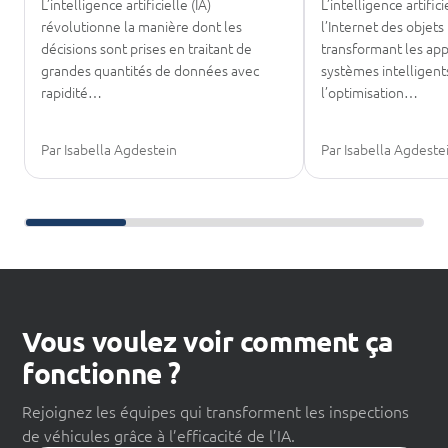
L’intelligence artificielle (IA)
L’intelligence artific
révolutionne la manière dont les
l’Internet des objets
décisions sont prises en traitant de
transformant les app
grandes quantités de données avec
systèmes intelligen
rapidité…
l’optimisation…
Par Isabella Agdestein
Par Isabella Agdeste
Faire défiler les lectures complémentaires
Vous voulez voir comment ça
fonctionne ?
Rejoignez les équipes qui transforment les inspections
de véhicules grâce à l’efficacité de l’IA.