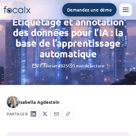
Accueil
/
Intelligence artificielle
/
Étiquetage et annotation des données pour l’IA : la base de l’apprentissage automatique
Demandez une démo
Men
Étiquetage et annotation
des données pour l’IA : la
base de l’apprentissage
automatique
27. février 2025
5 min de lecture
Isabella Agdestein
PARTAGER