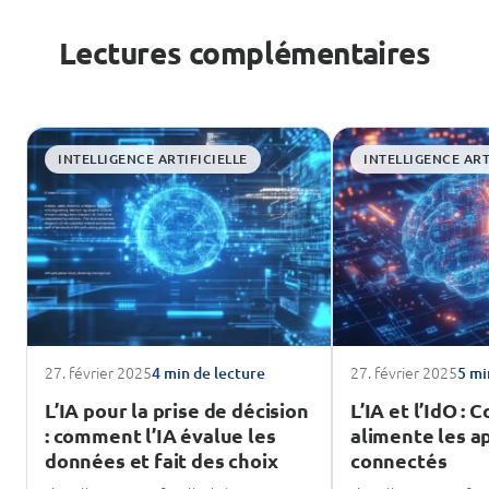
Lectures complémentaires
INTELLIGENCE ARTIFICIELLE
INTELLIGENCE ART
27. février 2025
27. février 2025
4 min de lecture
5 mi
L’IA pour la prise de décision
L’IA et l’IdO :
: comment l’IA évalue les
alimente les a
données et fait des choix
connectés