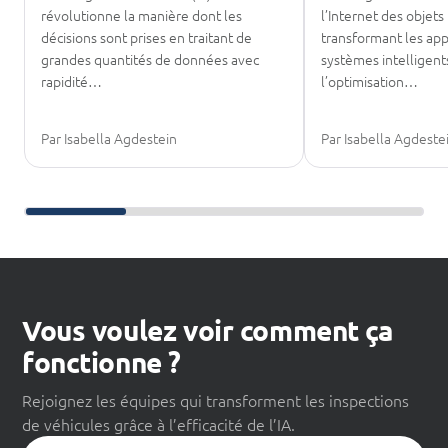
révolutionne la manière dont les
l’Internet des objets
décisions sont prises en traitant de
transformant les app
grandes quantités de données avec
systèmes intelligen
rapidité…
l’optimisation…
Par Isabella Agdestein
Par Isabella Agdeste
Faire défiler les lectures complémentaires
Vous voulez voir comment ça
fonctionne ?
Rejoignez les équipes qui transforment les inspections
de véhicules grâce à l’efficacité de l’IA.