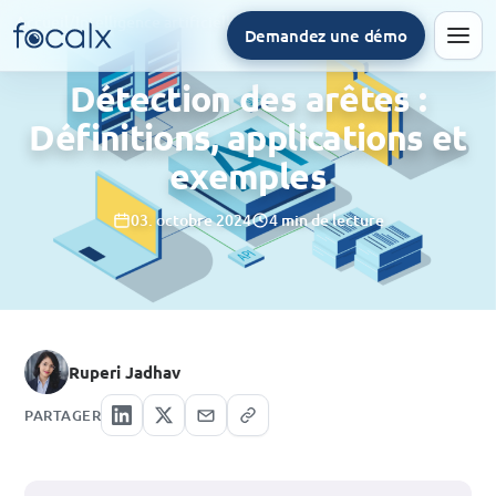
Accueil
/
Intelligence artificielle
/
Détection des arêtes : Définitions, applications et exemples
Demandez une démo
Men
Détection des arêtes :
Définitions, applications et
exemples
03. octobre 2024
4 min de lecture
Ruperi Jadhav
PARTAGER