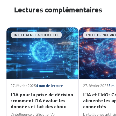
Lectures complémentaires
INTELLIGENCE ARTIFICIELLE
INTELLIGENCE ART
27. février 2025
27. février 2025
4 min de lecture
5 mi
L’IA pour la prise de décision
L’IA et l’IdO :
: comment l’IA évalue les
alimente les a
données et fait des choix
connectés
L’intelligence artificielle (IA)
L’intelligence artific