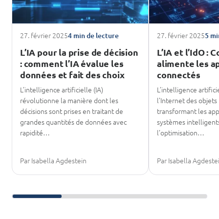
27. février 2025
27. février 2025
4 min de lecture
5 mi
L’IA pour la prise de décision
L’IA et l’IdO :
: comment l’IA évalue les
alimente les a
données et fait des choix
connectés
L’intelligence artificielle (IA)
L’intelligence artific
révolutionne la manière dont les
l’Internet des objets
décisions sont prises en traitant de
transformant les app
grandes quantités de données avec
systèmes intelligen
rapidité…
l’optimisation…
Par Isabella Agdestein
Par Isabella Agdeste
Faire défiler les lectures complémentaires