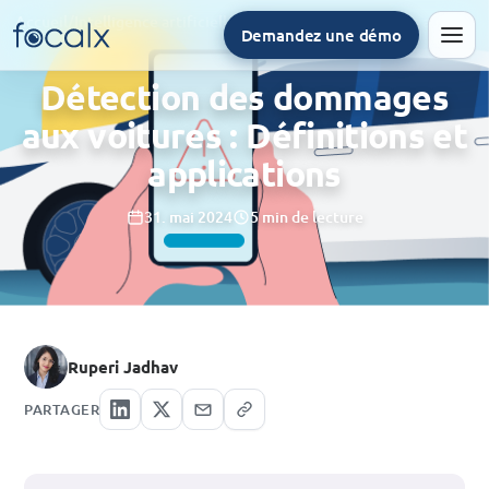
Accueil
/
Intelligence artificielle
/
Détection des dommages aux voitures : Définitions et applications
Demandez une démo
Men
Détection des dommages
aux voitures : Définitions et
applications
31. mai 2024
5 min de lecture
Ruperi Jadhav
PARTAGER