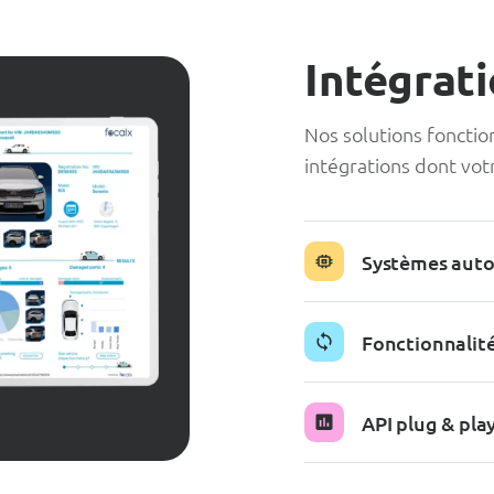
Intégrat
Nos solutions fonctio
intégrations dont vot
Systèmes aut
Fonctionnalité
API plug & pla