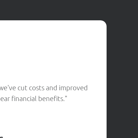
★
★
★
★
 we've cut costs and improved
"Thanks 
ar financial benefits."
by catc