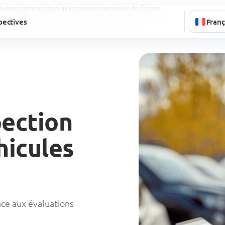
lutions d’inspection avancées de véhicules de Focalx
pectives
Franç
pection
hicules
âce aux évaluations