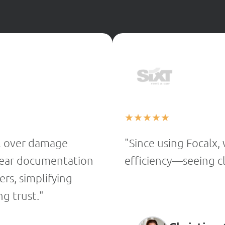
★
★
★
★
★
l over damage
"Since using Focalx,
 clear documentation
efficiency—seeing cle
rs, simplifying
g trust."