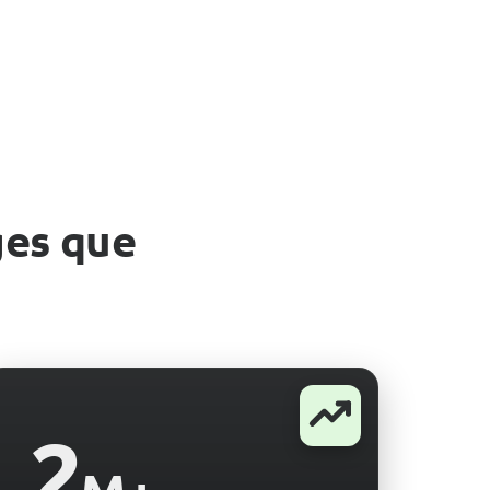
ges que
2