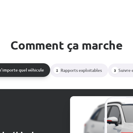
Comment ça marche
n’importe quel véhicule
Rapports exploitables
Suivre e
2
3