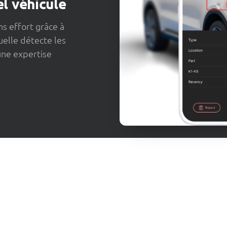
l véhicule
s effort grâce à
uelle détecte les
ne expertise