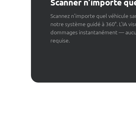
Scanner n’importe que
Scannez n’importe quel véhicule san
notre système guidé à 360°. L’IA vis
dommages instantanément — aucu
requise.